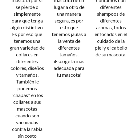
mascota por si
mascota de un
contamos con
se pierde o
lugar a otro de
diferentes
simplemente
una manera
shampoos de
para que tenga
segura, es por
diferentes
algún distintivo.
esto que
aromas, todos
Es por eso que
tenemos jaulas a
enfocados en el
tenemos una
la venta de
cuidado de la
gran variedad de
diferentes
piel y el cabello
collares en
tamaños.
de su mascota.
diferentes
iEscoge la más
colores, diseños
adecuada para
y tamaños.
tu mascota!
También le
ponemos
"chapas" en los
collares a sus
mascotas
cuando son
vacunadas
contra la rabia
sin costo