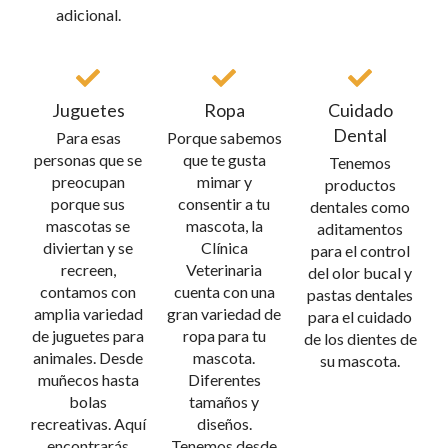
adicional.
Juguetes
Ropa
Cuidado
Dental
Para esas
Porque sabemos
personas que se
que te gusta
Tenemos
preocupan
mimar y
productos
porque sus
consentir a tu
dentales como
mascotas se
mascota, la
aditamentos
diviertan y se
Clínica
para el control
recreen,
Veterinaria
del olor bucal y
contamos con
cuenta con una
pastas dentales
amplia variedad
gran variedad de
para el cuidado
de juguetes para
ropa para tu
de los dientes de
animales. Desde
mascota.
su mascota.
muñecos hasta
Diferentes
bolas
tamaños y
recreativas. Aquí
diseños.
encontrarás
Tenemos desde