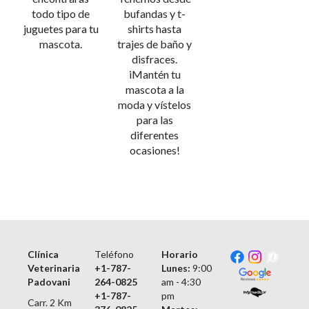
todo tipo de
bufandas y t-
juguetes para tu
shirts hasta
mascota.
trajes de baño y
disfraces.
iMantén tu
mascota a la
moda y vístelos
para las
diferentes
ocasiones!
Clínica
Teléfono
Horario
Veterinaria
+1-787-
Lunes:
9:00
Padovani
264-0825
am - 4:30
+1-787-
pm
Carr. 2 Km