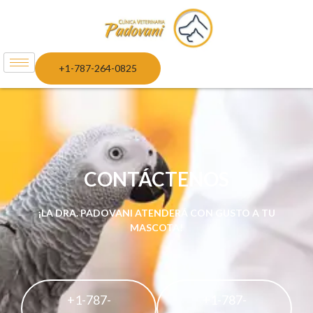
+1-787-264-0825
CONTÁCTENOS
¡LA DRA. PADOVANI ATENDERÁ CON GUSTO A TU
MASCOTA!
+1-787-
+1-787-